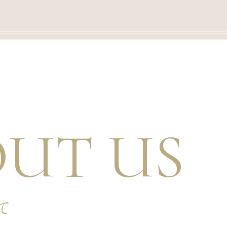
UT US
て