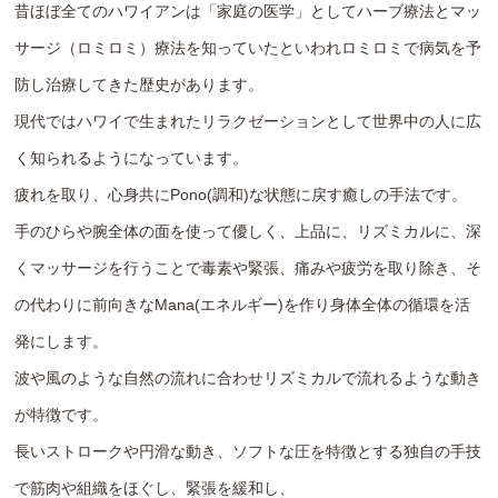
昔ほぼ全てのハワイアンは「家庭の医学」としてハーブ療法とマッ
サージ（ロミロミ）療法を知っていたといわれロミロミで病気を予
防し治療してきた歴史があります。
現代ではハワイで生まれたリラクゼーションとして世界中の人に広
く知られるようになっています。
疲れを取り、心身共にPono(調和)な状態に戻す癒しの手法です。
手のひらや腕全体の面を使って優しく、上品に、リズミカルに、深
くマッサージを行うことで毒素や緊張、痛みや疲労を取り除き、そ
の代わりに前向きなMana(エネルギー)を作り身体全体の循環を活
発にします。
波や風のような自然の流れに合わせリズミカルで流れるような動き
が特徴です。
長いストロークや円滑な動き、ソフトな圧を特徴とする独自の手技
で筋肉や組織をほぐし、緊張を緩和し、