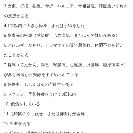
3.火傷、打撲、捻挫、骨折、ヘルニア、骨粗鬆症、静脈瘤いずれか
の疾患がある
4.1年以内に大きな怪我、または手術をした
5.皮膚等の疾患（感染症、爪の病気、またはその疑いがある）
6.アレルギーがあり、アロマオイル等で肌荒れ、体調不良を起こし
たことがある
7.持病（てんかん、喘息、腎臓病、心臓病、肝臓病、糖尿病等々）
があり医師から安静をすすめられている
8.妊娠中、もしくはその可能性がある
9.ワクチン、予防接種をうけて3日以内
10. 飲酒をしている
11.長時間のうつ伏せ、または仰向けが困難
12.出血がある