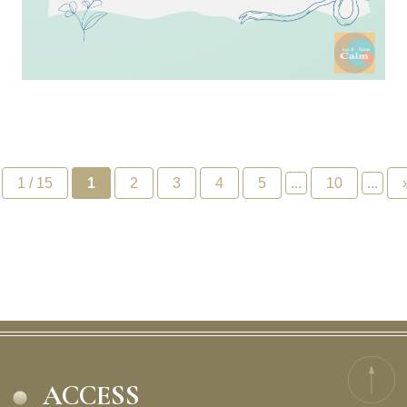
1 / 15
1
2
3
4
5
...
10
...
ACCESS