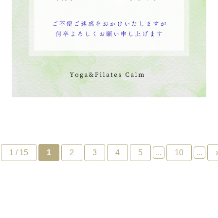
1 / 15
1
2
3
4
5
...
10
...