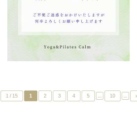
1 / 15
1
2
3
4
5
...
10
...