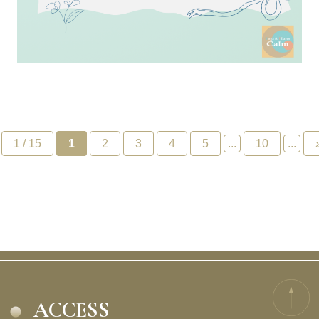
1 / 15
1
2
3
4
5
...
10
...
ACCESS