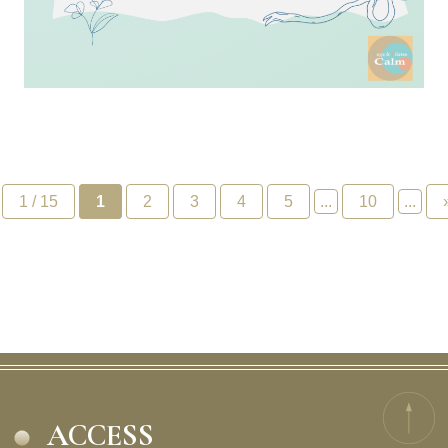
1 / 15
1
2
3
4
5
...
10
...
ACCESS