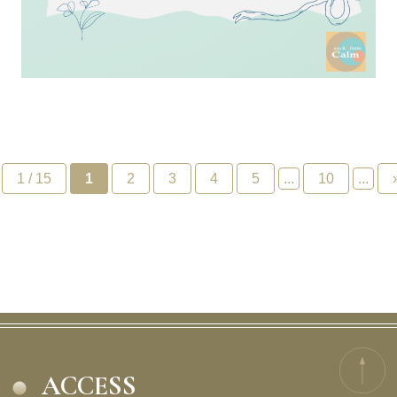
1 / 15
1
2
3
4
5
...
10
...
ACCESS