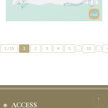
1 / 15
1
2
3
4
5
...
10
...
ACCESS